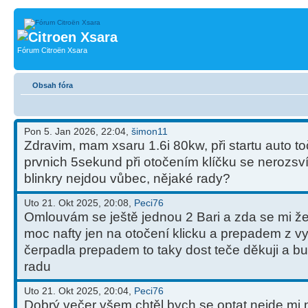
Fórum Citroën Xsara
Obsah fóra
Pon 5. Jan 2026, 22:04,
šimon11
Zdravim, mam xsaru 1.6i 80kw, při startu auto toč
prvnich 5sekund při otočením klíčku se nerozsví
blinkry nejdou vůbec, nějaké rady?
Uto 21. Okt 2025, 20:08,
Peci76
Omlouvám se ještě jednou 2 Bari a zda se mi ž
moc nafty jen na otočení klicku a prepadem z v
čerpadla prepadem to taky dost teče děkuji a b
radu
Uto 21. Okt 2025, 20:04,
Peci76
Dobrý večer všem chtěl bych se optat nejde mi 