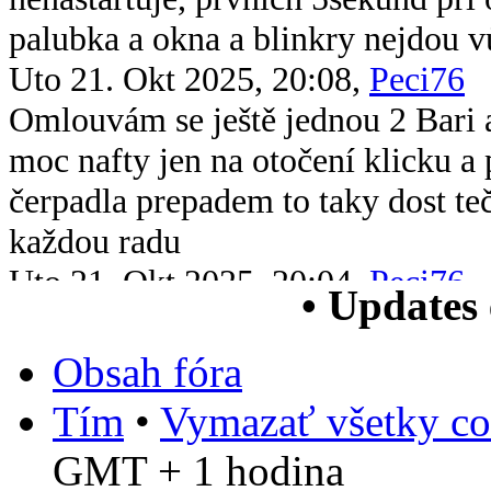
palubka a okna a blinkry nejdou v
Uto 21. Okt 2025, 20:08,
Peci76
Omlouvám se ještě jednou 2 Bari 
moc nafty jen na otočení klicku 
čerpadla prepadem to taky dost te
každou radu
Uto 21. Okt 2025, 20:04,
Peci76
• Updates
Dobrý večer všem chtěl bych se op
xsara picasso 2.0 hdi když ji vstri
Obsah fóra
chytne na drc nové čerpadlo v nád
Tím
•
Vymazať všetky co
paliva jsem měřil tlak paliva nejv
GMT + 1 hodina
Štv 5. Jún 2025, 13:38,
Bob55