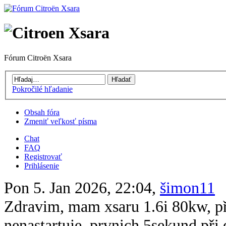
Fórum Citroën Xsara
Pokročilé hľadanie
Obsah fóra
Zmeniť veľkosť písma
Chat
FAQ
Registrovať
Prihlásenie
Pon 5. Jan 2026, 22:04,
šimon11
Zdravim, mam xsaru 1.6i 80kw, při 
nenastartuje, prvnich 5sekund při 