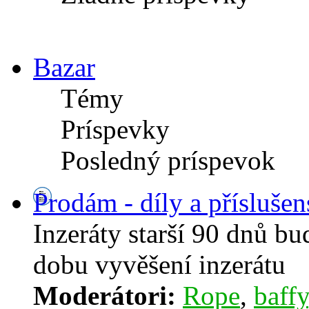
Bazar
Témy
Príspevky
Posledný príspevok
Prodám - díly a příslušen
Inzeráty starší 90 dnů b
dobu vyvěšení inzerátu
Moderátori:
Rope
,
baffy