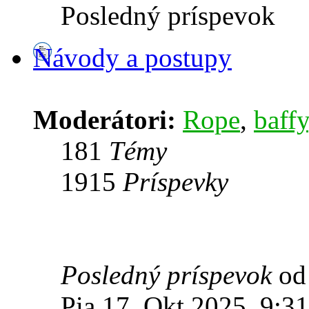
Posledný príspevok
Návody a postupy
Moderátori:
Rope
,
baffy
181
Témy
1915
Príspevky
Posledný príspevok
o
Pia 17. Okt 2025, 9:31