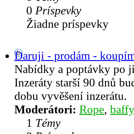
0
Príspevky
Žiadne príspevky
Daruji - prodám - koupí
Nabídky a poptávky po j
Inzeráty starší 90 dnů b
dobu vyvěšení inzerátu.
Moderátori:
Rope
,
baffy
1
Témy