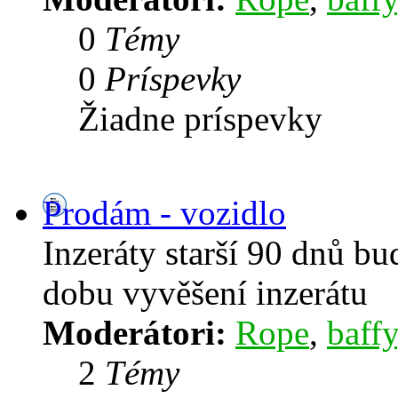
0
Témy
0
Príspevky
Žiadne príspevky
Prodám - vozidlo
Inzeráty starší 90 dnů b
dobu vyvěšení inzerátu
Moderátori:
Rope
,
baffy
2
Témy