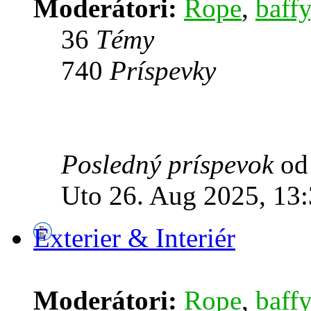
Moderátori:
Rope
,
baffy
36
Témy
740
Príspevky
Posledný príspevok
o
Uto 26. Aug 2025, 13
Exterier & Interiér
Moderátori:
Rope
,
baffy