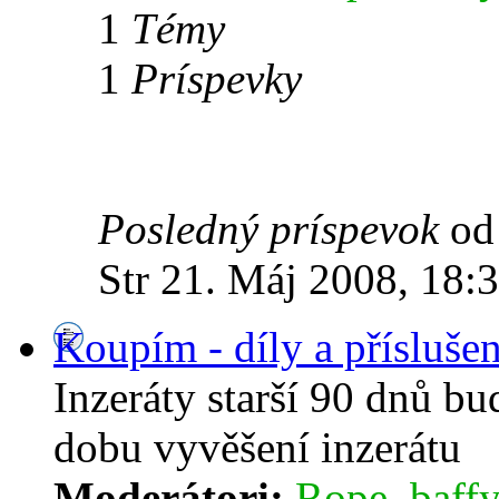
1
Témy
1
Príspevky
Posledný príspevok
o
Str 21. Máj 2008, 18:
Koupím - díly a příslušen
Inzeráty starší 90 dnů b
dobu vyvěšení inzerátu
Moderátori:
Rope
,
baffy