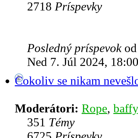
2718
Príspevky
Posledný príspevok
o
Ned 7. Júl 2024, 18:0
Cokoliv se nikam nevešl
Moderátori:
Rope
,
baffy
351
Témy
6725
Príspevky