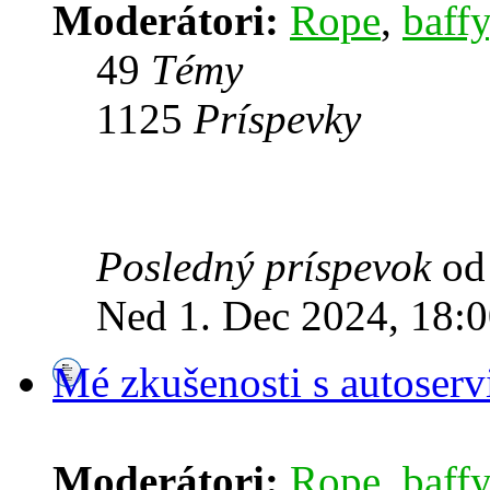
Moderátori:
Rope
,
baffy
49
Témy
1125
Príspevky
Posledný príspevok
o
Ned 1. Dec 2024, 18:
Mé zkušenosti s autoserv
Moderátori:
Rope
,
baffy