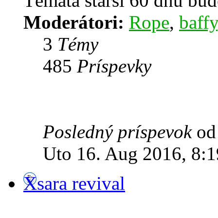
Témata starší 60 dnů bu
Moderátori:
Rope
,
baffy
3
Témy
485
Príspevky
Posledný príspevok
o
Uto 16. Aug 2016, 8:1
Xsara revival