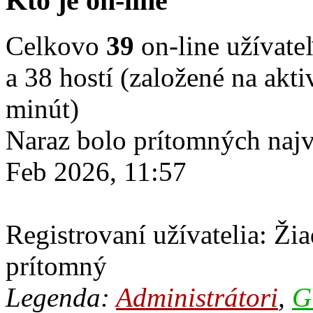
Kto je on-line
Celkovo
39
on-line užívateľ
a 38 hostí (založené na akt
minút)
Naraz bolo prítomných naj
Feb 2026, 11:57
Registrovaní užívatelia: Žia
prítomný
Legenda:
Administrátori
,
G