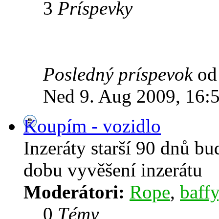
3
Príspevky
Posledný príspevok
o
Ned 9. Aug 2009, 16:
Koupím - vozidlo
Inzeráty starší 90 dnů b
dobu vyvěšení inzerátu
Moderátori:
Rope
,
baffy
0
Témy