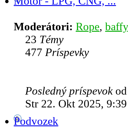
Motor - LPG, CNG, ...
Moderátori:
Rope
,
baffy
23
Témy
477
Príspevky
Posledný príspevok
o
Str 22. Okt 2025, 9:39
Podvozek