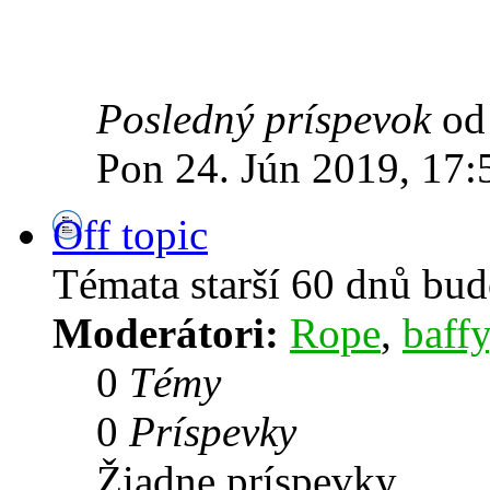
Posledný príspevok
o
Pon 24. Jún 2019, 17:
Off topic
Témata starší 60 dnů bu
Moderátori:
Rope
,
baffy
0
Témy
0
Príspevky
Žiadne príspevky