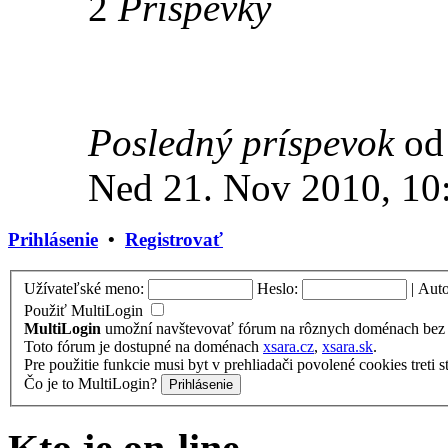
2
Príspevky
Posledný príspevok
o
Ned 21. Nov 2010, 10
Prihlásenie
•
Registrovať
Užívateľské meno:
Heslo:
|
Auto
Použiť MultiLogin
MultiLogin
umožní navštevovať fórum na rôznych doménach bez n
Toto fórum je dostupné na doménach
xsara.cz
,
xsara.sk
.
Pre použitie funkcie musi byt v prehliadači povolené cookies treti s
Čo je to MultiLogin?