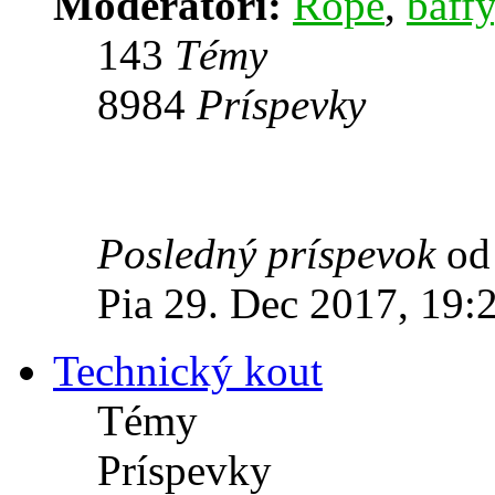
Moderátori:
Rope
,
baffy
143
Témy
8984
Príspevky
Posledný príspevok
o
Pia 29. Dec 2017, 19:
Technický kout
Témy
Príspevky