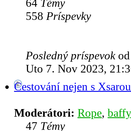
64
Témy
558
Príspevky
Posledný príspevok
o
Uto 7. Nov 2023, 21:
Cestování nejen s Xsarou
Moderátori:
Rope
,
baffy
47
Témy