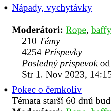
Nápady, vychytávky
Moderátori:
Rope
,
baffy
210
Témy
4254
Príspevky
Posledný príspevok
o
Str 1. Nov 2023, 14:1
Pokec o čemkoliv
Témata starší 60 dnů bu