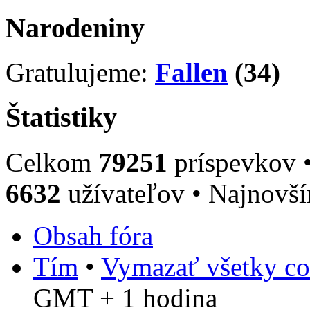
Narodeniny
Gratulujeme:
Fallen
(34)
Štatistiky
Celkom
79251
príspevkov 
6632
užívateľov • Najnovš
Obsah fóra
Tím
•
Vymazať všetky co
GMT + 1 hodina