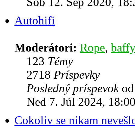
Sob 12. Sep 2020, 18:
Autohifi
Moderátori:
Rope
,
baffy
123
Témy
2718
Príspevky
Posledný príspevok
o
Ned 7. Júl 2024, 18:0
Cokoliv se nikam nevešl