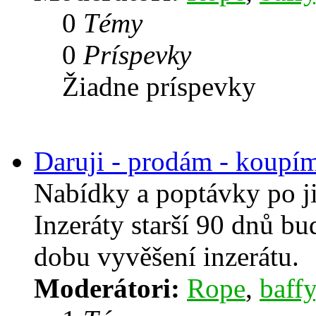
0
Témy
0
Príspevky
Žiadne príspevky
Daruji - prodám - koupí
Nabídky a poptávky po j
Inzeráty starší 90 dnů b
dobu vyvěšení inzerátu.
Moderátori:
Rope
,
baffy