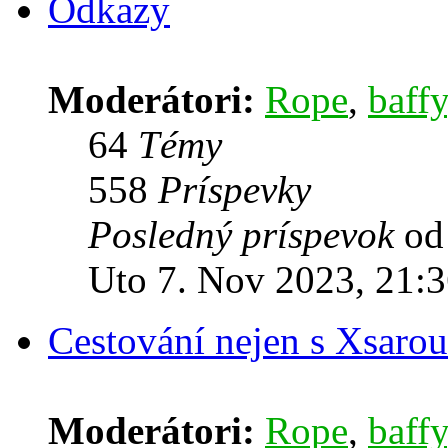
Odkazy
Moderátori:
Rope
,
baffy
64
Témy
558
Príspevky
Posledný príspevok
o
Uto 7. Nov 2023, 21:
Cestování nejen s Xsarou
Moderátori:
Rope
,
baffy