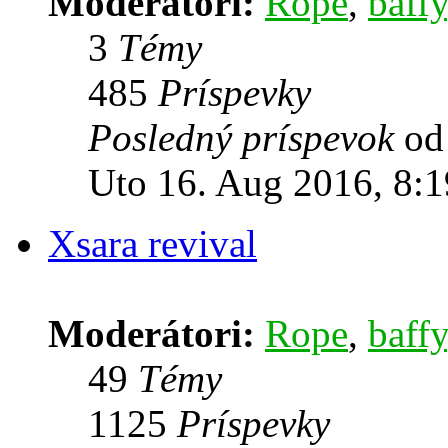
Moderátori:
Rope
,
baffy
3
Témy
485
Príspevky
Posledný príspevok
o
Uto 16. Aug 2016, 8:1
Xsara revival
Moderátori:
Rope
,
baffy
49
Témy
1125
Príspevky