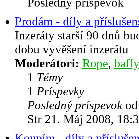
Posledný príspevok
Prodám - díly a příslušen
Inzeráty starší 90 dnů b
dobu vyvěšení inzerátu
Moderátori:
Rope
,
baffy
1
Témy
1
Príspevky
Posledný príspevok
o
Str 21. Máj 2008, 18:
Koupím - díly a příslušen