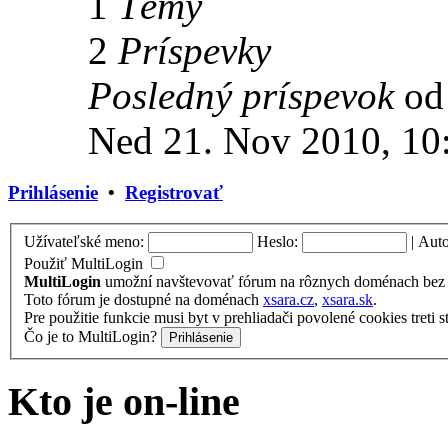
1
Témy
2
Príspevky
Posledný príspevok
o
Ned 21. Nov 2010, 10
Prihlásenie
•
Registrovať
Užívateľské meno:
Heslo:
|
Auto
Použiť MultiLogin
MultiLogin
umožní navštevovať fórum na rôznych doménach bez n
Toto fórum je dostupné na doménach
xsara.cz
,
xsara.sk
.
Pre použitie funkcie musi byt v prehliadači povolené cookies treti s
Čo je to MultiLogin?
Kto je on-line