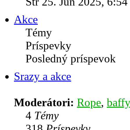
Str 25. Jún 2025, 6:54
Akce
Témy
Príspevky
Posledný príspevok
Srazy a akce
Moderátori:
Rope
,
baffy
4
Témy
318
Príspevky