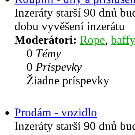
Inzeráty starší 90 dnů b
dobu vyvěšení inzerátu
Moderátori:
Rope
,
baffy
0
Témy
0
Príspevky
Žiadne príspevky
Prodám - vozidlo
Inzeráty starší 90 dnů b