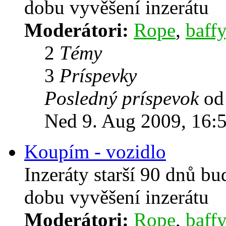
dobu vyvěšení inzerátu
Moderátori:
Rope
,
baffy
2
Témy
3
Príspevky
Posledný príspevok
o
Ned 9. Aug 2009, 16:
Koupím - vozidlo
Inzeráty starší 90 dnů b
dobu vyvěšení inzerátu
Moderátori:
Rope
,
baffy