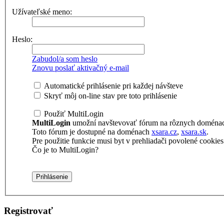
Užívateľské meno:
Heslo:
Zabudol/a som heslo
Znovu poslať aktivačný e-mail
Automatické prihlásenie pri každej návšteve
Skryť môj on-line stav pre toto prihlásenie
Použiť MultiLogin
MultiLogin
umožní navštevovať fórum na rôznych doménach 
Toto fórum je dostupné na doménach
xsara.cz
,
xsara.sk
.
Pre použitie funkcie musi byt v prehliadači povolené cookies t
Čo je to MultiLogin?
Registrovať