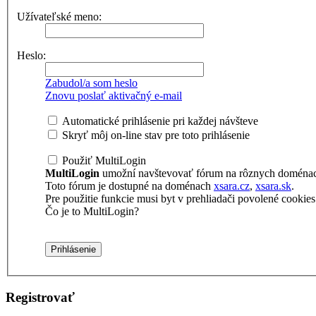
Užívateľské meno:
Heslo:
Zabudol/a som heslo
Znovu poslať aktivačný e-mail
Automatické prihlásenie pri každej návšteve
Skryť môj on-line stav pre toto prihlásenie
Použiť MultiLogin
MultiLogin
umožní navštevovať fórum na rôznych doménach 
Toto fórum je dostupné na doménach
xsara.cz
,
xsara.sk
.
Pre použitie funkcie musi byt v prehliadači povolené cookies t
Čo je to MultiLogin?
Registrovať