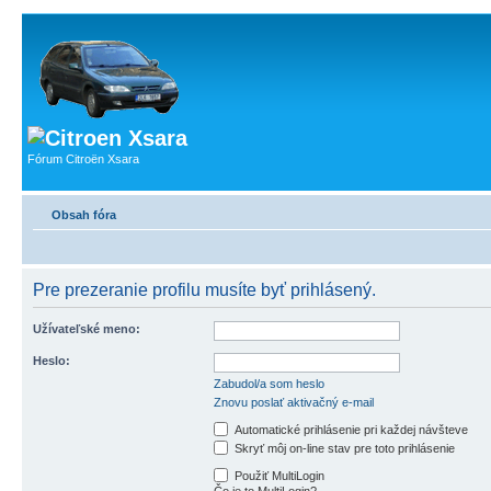
Fórum Citroën Xsara
Obsah fóra
Pre prezeranie profilu musíte byť prihlásený.
Užívateľské meno:
Heslo:
Zabudol/a som heslo
Znovu poslať aktivačný e-mail
Automatické prihlásenie pri každej návšteve
Skryť môj on-line stav pre toto prihlásenie
Použiť MultiLogin
Čo je to MultiLogin?