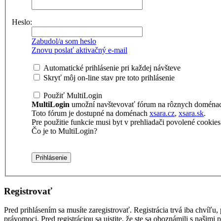
Heslo:
Zabudol/a som heslo
Znovu poslať aktivačný e-mail
Automatické prihlásenie pri každej návšteve
Skryť môj on-line stav pre toto prihlásenie
Použiť MultiLogin
MultiLogin
umožní navštevovať fórum na rôznych doménach 
Toto fórum je dostupné na doménach
xsara.cz
,
xsara.sk
.
Pre použitie funkcie musi byt v prehliadači povolené cookies t
Čo je to MultiLogin?
Registrovať
Pred prihlásením sa musíte zaregistrovať. Registrácia trvá iba chvíľu
právomoci. Pred registráciou sa uistite, že ste sa oboznámili s našimi 