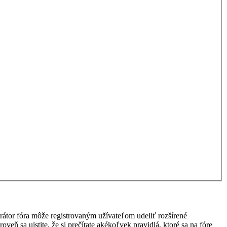
strátor fóra môže registrovaným užívateľom udeliť rozšírené
veň sa uistite, že si prečítate akékoľvek pravidlá, ktoré sa na fóre