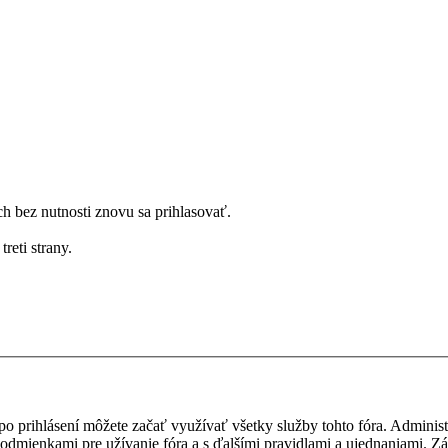
bez nutnosti znovu sa prihlasovať.
reti strany.
, po prihlásení môžete začať využívať všetky služby tohto fóra. Admini
podmienkami pre užívanie fóra a s ďalšími pravidlami a ujednaniami. Záro