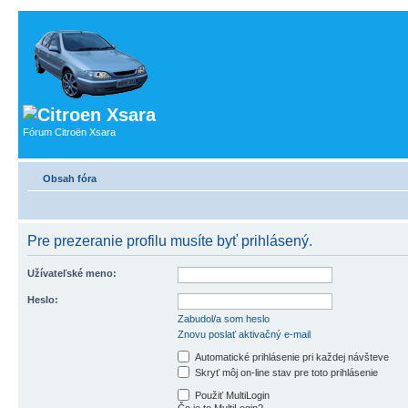
Fórum Citroën Xsara
Obsah fóra
Pre prezeranie profilu musíte byť prihlásený.
Užívateľské meno:
Heslo:
Zabudol/a som heslo
Znovu poslať aktivačný e-mail
Automatické prihlásenie pri každej návšteve
Skryť môj on-line stav pre toto prihlásenie
Použiť MultiLogin
Čo je to MultiLogin?