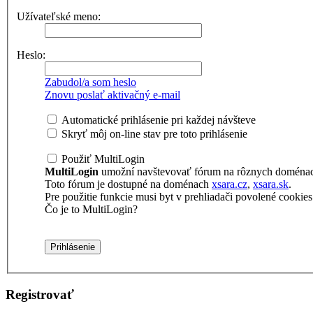
Užívateľské meno:
Heslo:
Zabudol/a som heslo
Znovu poslať aktivačný e-mail
Automatické prihlásenie pri každej návšteve
Skryť môj on-line stav pre toto prihlásenie
Použiť MultiLogin
MultiLogin
umožní navštevovať fórum na rôznych doménach 
Toto fórum je dostupné na doménach
xsara.cz
,
xsara.sk
.
Pre použitie funkcie musi byt v prehliadači povolené cookies t
Čo je to MultiLogin?
Registrovať