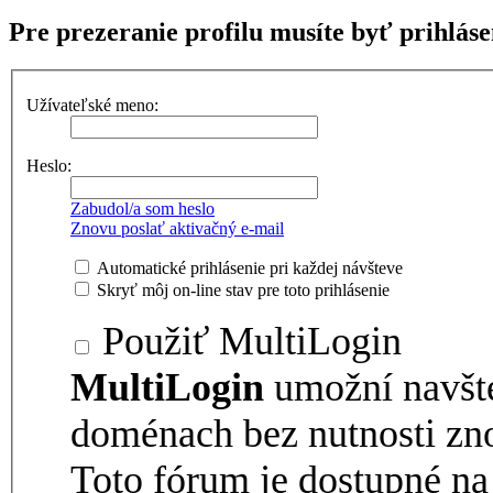
Pre prezeranie profilu musíte byť prihláse
Užívateľské meno:
Heslo:
Zabudol/a som heslo
Znovu poslať aktivačný e-mail
Automatické prihlásenie pri každej návšteve
Skryť môj on-line stav pre toto prihlásenie
Použiť MultiLogin
MultiLogin
umožní navšt
doménach bez nutnosti zno
Toto fórum je dostupné 