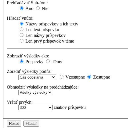
Prehľadávať Sub-fóra:
Áno
Nie
Hľadať vnútri:
Názvy príspevkov a ich texty
Len text príspevku
Len názvy príspevkov
Len prvý príspevok v téme
Zobraziť výsledky ako:
Príspevky
Témy
Zoradiť výsledky podľa:
Vzostupne
Zostupne
Obmedziť výsledky na predchádzajúce:
Vrátiť prvých:
znakov príspevku