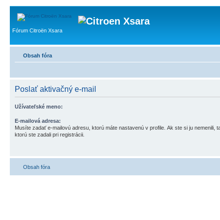
Fórum Citroën Xsara
Obsah fóra
Poslať aktivačný e-mail
Užívateľské meno:
E-mailová adresa:
Musíte zadať e-mailovú adresu, ktorú máte nastavenú v profile. Ak ste si ju nemenili, ta
ktorú ste zadali pri registrácii.
Obsah fóra