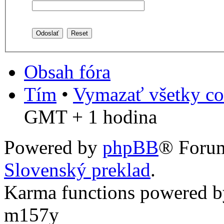
Obsah fóra
Tím
•
Vymazať všetky co
GMT + 1 hodina
Powered by
phpBB
® Foru
Slovenský preklad
.
Karma functions powered
m157y