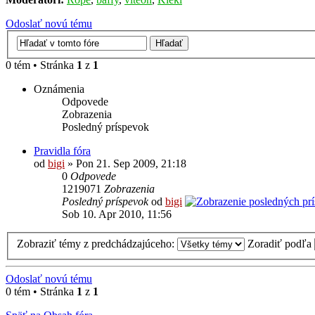
Odoslať novú tému
0 tém • Stránka
1
z
1
Oznámenia
Odpovede
Zobrazenia
Posledný príspevok
Pravidla fóra
od
bigi
» Pon 21. Sep 2009, 21:18
0
Odpovede
1219071
Zobrazenia
Posledný príspevok
od
bigi
Sob 10. Apr 2010, 11:56
Zobraziť témy z predchádzajúceho:
Zoradiť podľa
Odoslať novú tému
0 tém • Stránka
1
z
1