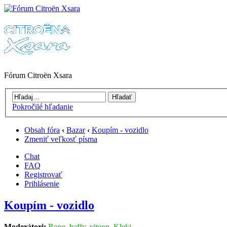
Fórum Citroën Xsara
Pokročilé hľadanie
Obsah fóra
‹
Bazar
‹
Koupím - vozidlo
Zmeniť veľkosť písma
Chat
FAQ
Registrovať
Prihlásenie
Koupím - vozidlo
Moderátori:
Rope
,
baffy
,
viteon
,
Kleki