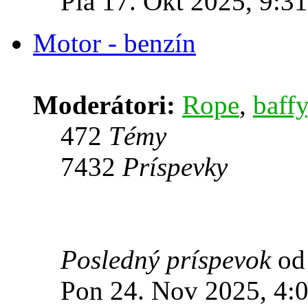
Pia 17. Okt 2025, 9:31
Motor - benzín
Moderátori:
Rope
,
baffy
472
Témy
7432
Príspevky
Posledný príspevok
o
Pon 24. Nov 2025, 4: