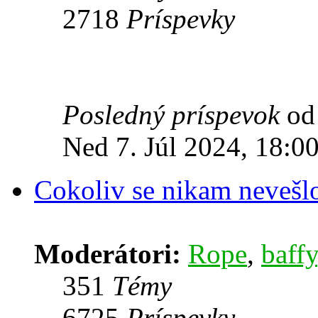
2718
Príspevky
Posledný príspevok
o
Ned 7. Júl 2024, 18:0
Cokoliv se nikam nevešl
Moderátori:
Rope
,
baffy
351
Témy
6725
Príspevky