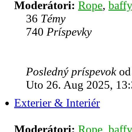
Moderátori:
Rope
,
baffy
36
Témy
740
Príspevky
Posledný príspevok
o
Uto 26. Aug 2025, 13
Exterier & Interiér
Moderátori:
Rope
,
baffy