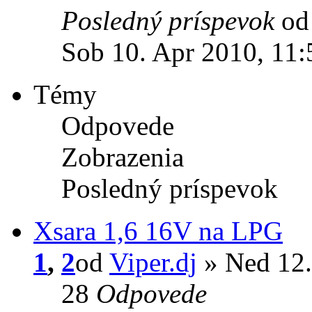
Posledný príspevok
o
Sob 10. Apr 2010, 11:
Témy
Odpovede
Zobrazenia
Posledný príspevok
Xsara 1,6 16V na LPG
1
,
2
od
Viper.dj
» Ned 12.
28
Odpovede