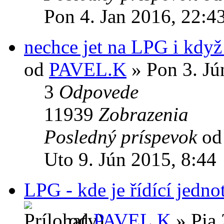
Pon 4. Jan 2016, 22:4
nechce jet na LPG i když
od
PAVEL.K
» Pon 3. Jú
3
Odpovede
11939
Zobrazenia
Posledný príspevok
o
Uto 9. Jún 2015, 8:44
LPG - kde je řídící jedno
od
PAVEL.K
» Pia 