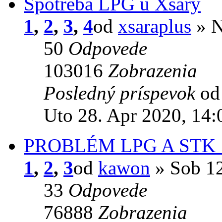
Spotřeba LPG u Xsary
1
,
2
,
3
,
4
od
xsaraplus
» N
50
Odpovede
103016
Zobrazenia
Posledný príspevok
o
Uto 28. Apr 2020, 14:
PROBLÉM LPG A STK 
1
,
2
,
3
od
kawon
» Sob 12
33
Odpovede
76888
Zobrazenia