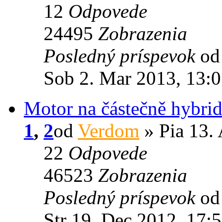
12
Odpovede
24495
Zobrazenia
Posledný príspevok
o
Sob 2. Mar 2013, 13:
Motor na částečně hybri
1
,
2
od
Verdom
» Pia 13.
22
Odpovede
46523
Zobrazenia
Posledný príspevok
o
Str 19. Dec 2012, 17: