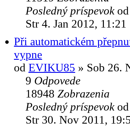
Posledný príspevok
o
Str 4. Jan 2012, 11:21
Při automatickém přepnu
vypne
od
EVIKU85
» Sob 26. 
9
Odpovede
18948
Zobrazenia
Posledný príspevok
o
Str 30. Nov 2011, 19: