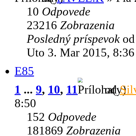
10
Odpovede
23216
Zobrazenia
Posledný príspevok
o
Uto 3. Mar 2015, 8:36
E85
1
...
9
,
10
,
11
od
Sil
8:50
152
Odpovede
181869
Zobrazenia