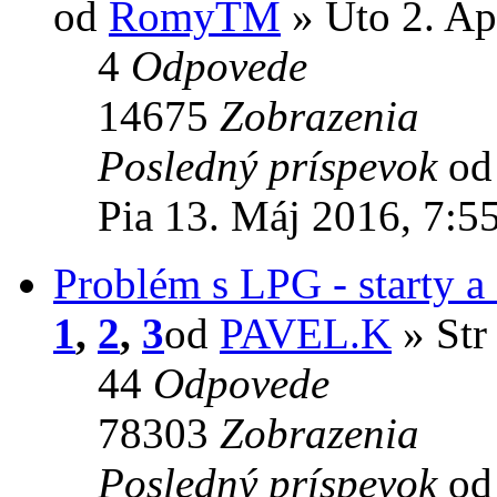
od
RomyTM
» Uto 2. Ap
4
Odpovede
14675
Zobrazenia
Posledný príspevok
o
Pia 13. Máj 2016, 7:5
Problém s LPG - starty a
1
,
2
,
3
od
PAVEL.K
» Str
44
Odpovede
78303
Zobrazenia
Posledný príspevok
o