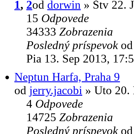
1
,
2
od
dorwin
» Štv 22. 
15
Odpovede
34333
Zobrazenia
Posledný príspevok
o
Pia 13. Sep 2013, 17:
Neptun Harfa, Praha 9
od
jerry.jacobi
» Uto 20. 
4
Odpovede
14725
Zobrazenia
Posledný príspevok
o