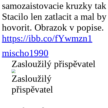
samozaistovacie kruzky tak
Stacilo len zatlacit a mal b
hovorit. Obrazok v popise.
https://ibb.co/fYwmzn1
mischo1990
Zasloužilý přispěvatel