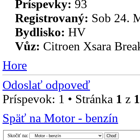
Príspevky:
93
Registrovaný:
Sob 24. M
Bydlisko:
HV
Vůz:
Citroen Xsara Brea
Hore
Odoslať odpoveď
Príspevok: 1 • Stránka
1
z
1
Späť na Motor - benzín
Skočiť na: