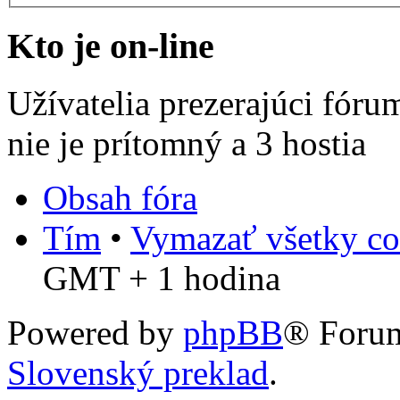
Kto je on-line
Užívatelia prezerajúci fóru
nie je prítomný a 3 hostia
Obsah fóra
Tím
•
Vymazať všetky co
GMT + 1 hodina
Powered by
phpBB
® Foru
Slovenský preklad
.