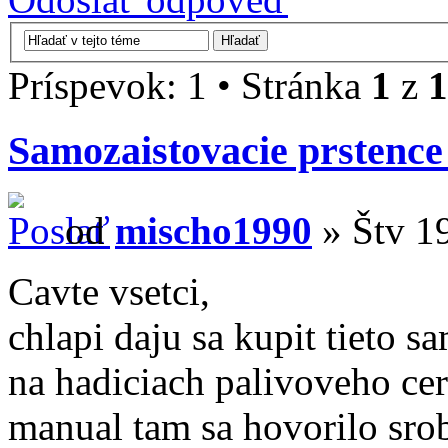
Príspevok: 1 • Stránka
1
z
1
Samozaistovacie prstence
od
mischo1990
» Štv 19
Cavte vsetci,
chlapi daju sa kupit tieto s
na hadiciach palivoveho c
manual tam sa hovorilo sro