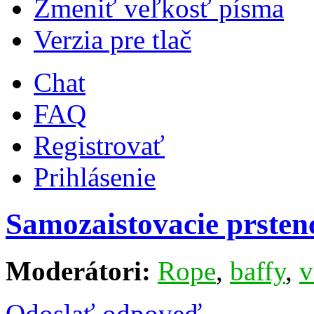
Zmeniť veľkosť písma
Verzia pre tlač
Chat
FAQ
Registrovať
Prihlásenie
Samozaistovacie prsten
Moderátori:
Rope
,
baffy
,
v
Odoslať odpoveď