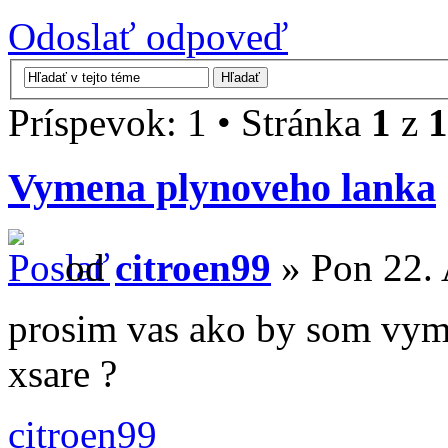
Odoslať odpoveď
Príspevok: 1 • Stránka
1
z
1
Vymena plynoveho lanka
od
citroen99
» Pon 22. 
prosim vas ako by som vyme
xsare ?
citroen99