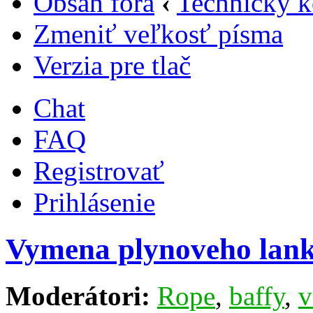
Obsah fóra
‹
Technický k
Zmeniť veľkosť písma
Verzia pre tlač
Chat
FAQ
Registrovať
Prihlásenie
Vymena plynoveho lan
Moderátori:
Rope
,
baffy
,
v