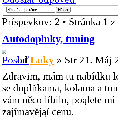
Príspevkov: 2 • Stránka
1
z
Autodoplnky, tuning
od
Luky
» Str 21. Máj 
Zdravim, mám tu nabídku le
se doplňkama, kolama a tun
vám něco líbilo, poąlete mi
zajímavějąí cenu.