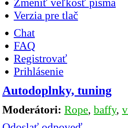
Zmeniť veľkosť písma
Verzia pre tlač
Chat
FAQ
Registrovať
Prihlásenie
Autodoplnky, tuning
Moderátori:
Rope
,
baffy
,
v
Odoslať odpoveď