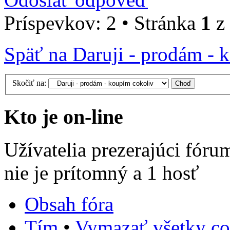
Príspevkov: 2 • Stránka
1
z
Späť na Daruji - prodám - 
Skočiť na:
Kto je on-line
Užívatelia prezerajúci fóru
nie je prítomný a 1 hosť
Obsah fóra
Tím
•
Vymazať všetky co