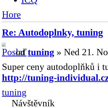
Hore
Re: Autodoplnky, tuning
od
tuning
» Ned 21. No
Super ceny autodoplňků i t
http://tuning-individual.c
tuning
Návštěvník