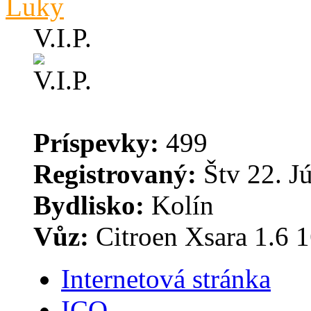
Luky
V.I.P.
Príspevky:
499
Registrovaný:
Štv 22. J
Bydlisko:
Kolín
Vůz:
Citroen Xsara 1.6 16
Internetová stránka
ICQ