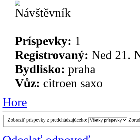
Príspevky:
1
Registrovaný:
Ned 21. N
Bydlisko:
praha
Vůz:
citroen saxo
Hore
Zobraziť príspevky z predchádzajúceho:
Zorad
Odoslať odpoveď