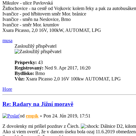
Mikulov - ulice Pavlovská
Židlochovice - na cestě od Vojkovic kolem řeky a pak za autobusákem
Ivančice - pod hřbitovem směr Mor. bránice
Ivančice - směn na Neslovice, Brno
Ivančice - směr Mor. krumlov
Xsara Picasso, 2,0 16V, 100kW, AUTOMAT, LPG
musa
Zasloužilý přispěvatel
Príspevky:
43
Registrovaný:
Ned 9. Apr 2017, 16:20
Bydlisko:
Brno
Vůz:
Xsara Picasso 2,0 16V 100kw AUTOMAT, LPG
Hore
Re: Radary na Jižní moravě
od
empík
» Pon 24. Jún 2019, 17:51
Z dovolenky mi prišiel pozdrav z Čiech.
Dálnice D2, kilome
Ako si viem overiť, že v danom úseku bola ozaj 11.6.2019 obmedze