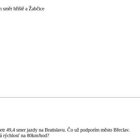
 směr hřiště a Žabčice
tr 49,4 smer jazdy na Bratislavu. Čo už podporím město Břeclav.
ná rýchlosť na 80km/hod?