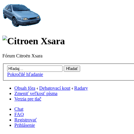
Fórum Citroën Xsara
Pokročilé hľadanie
Obsah fóra
‹
Debatovací kout
‹
Radary
Zmeniť veľkosť písma
Verzia pre tlač
Chat
FAQ
Registrovať
Prihlásenie