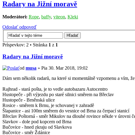
Radary na Jižní moravě
Moderátori:
Rope
,
baffy
,
viteon
,
Kleki
Odoslať odpoveď
Príspevkov: 2 • Stránka
1
z
1
Radary na Jižní moravě
od
musa
» Pia 30. Mar 2018, 19:02
Dám sem několik radarů, na které si momentálně vzpomenu a vím, že j
Rajhrad - stará pošta, je to vedle autobazaru Autocentro
Hustopeče - při výjezdu po staré silnici směrem na Břeclav
Hustopeče - Brněnská ulice
Rosice - směrem k Brnu, je schovanej v zahradě
Šlapanice - asi 100m směrem do vesnice od Brna za čerpací stanicí
Břeclav Poštorná - směr Mikulov na dlouhé rovince někde v úrovni če
Slavkov - dole pod kopcem od Brna
Bučovice - hned zkraju od Slavkova
Bučovice - směr Ždánice