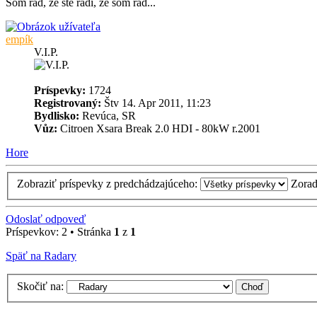
Som rád, že ste radi, že som rád...
empík
V.I.P.
Príspevky:
1724
Registrovaný:
Štv 14. Apr 2011, 11:23
Bydlisko:
Revúca, SR
Vůz:
Citroen Xsara Break 2.0 HDI - 80kW r.2001
Hore
Zobraziť príspevky z predchádzajúceho:
Zorad
Odoslať odpoveď
Príspevkov: 2 • Stránka
1
z
1
Späť na Radary
Skočiť na: