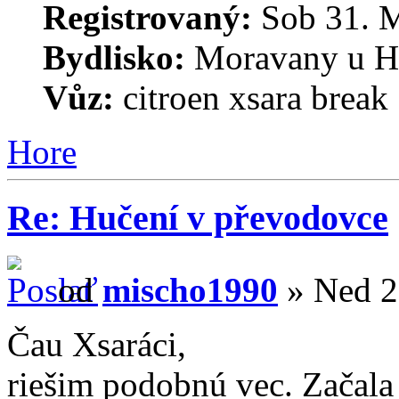
Registrovaný:
Sob 31. M
Bydlisko:
Moravany u H
Vůz:
citroen xsara break 
Hore
Re: Hučení v převodovce
od
mischo1990
» Ned 2
Čau Xsaráci,
riešim podobnú vec. Začala 