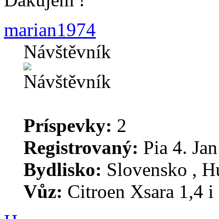
marian1974
Návštěvník
Príspevky:
2
Registrovaný:
Pia 4. Jan
Bydlisko:
Slovensko , H
Vůz:
Citroen Xsara 1,4 i