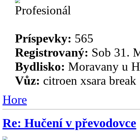
Príspevky:
565
Registrovaný:
Sob 31. M
Bydlisko:
Moravany u H
Vůz:
citroen xsara break 
Hore
Re: Hučení v převodovce