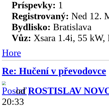
Príspevky:
1
Registrovaný:
Ned 12. M
Bydlisko:
Bratislava
Vůz:
Xsara 1.4i, 55 kW,
Hore
Re: Hučení v převodovce
od
ROSTISLAV NOV
20:33