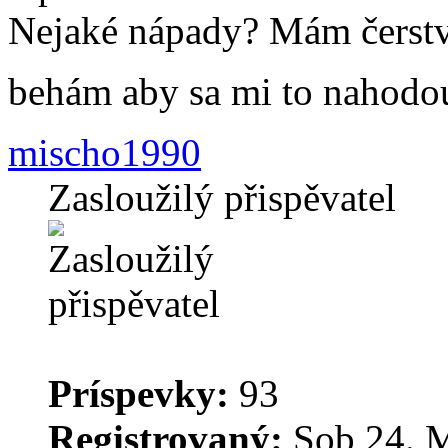
Nejaké nápady? Mám čerst
behám aby sa mi to nahodo
mischo1990
Zasloužilý přispěvatel
Príspevky:
93
Registrovaný:
Sob 24. M