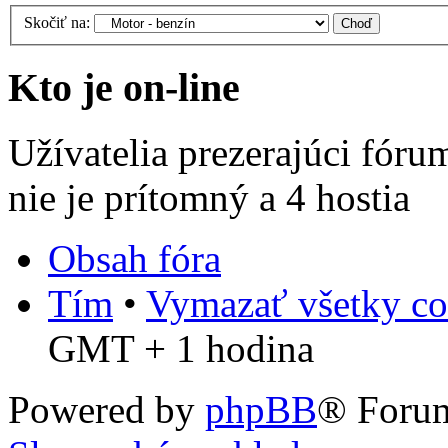
Skočiť na:
Kto je on-line
Užívatelia prezerajúci fóru
nie je prítomný a 4 hostia
Obsah fóra
Tím
•
Vymazať všetky co
GMT + 1 hodina
Powered by
phpBB
® Foru