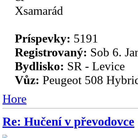
Príspevky:
5191
Registrovaný:
Sob 6. Ja
Bydlisko:
SR - Levice
Vůz:
Peugeot 508 Hybri
Hore
Re: Hučení v převodovce