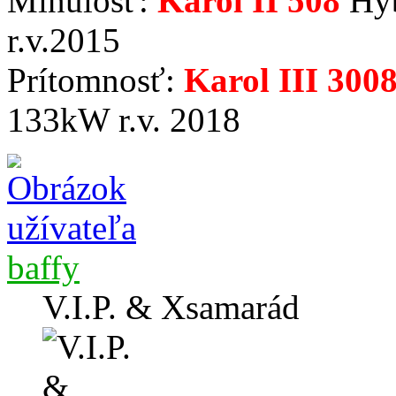
Minulosť:
Karol II 508
Hyb
r.v.2015
Prítomnosť:
Karol III 300
133kW r.v. 2018
baffy
V.I.P. & Xsamarád