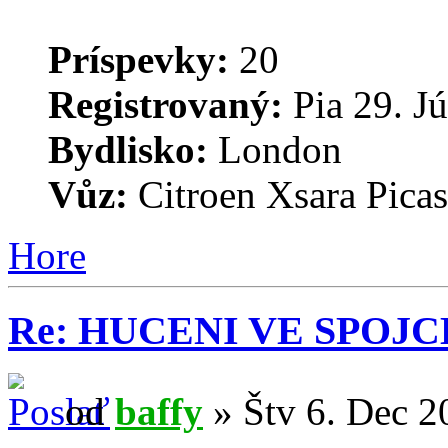
Príspevky:
20
Registrovaný:
Pia 29. J
Bydlisko:
London
Vůz:
Citroen Xsara Pica
Hore
Re: HUCENI VE SPOJ
od
baffy
» Štv 6. Dec 2