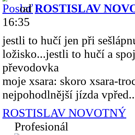
od
ROSTISLAV NOV
16:35
jestli to hučí jen při sešláp
ložisko...jestli to hučí a sp
převodovka
moje xsara: skoro xsara-tro
nejpohodlnější jízda vpřed...
ROSTISLAV NOVOTNÝ
Profesionál