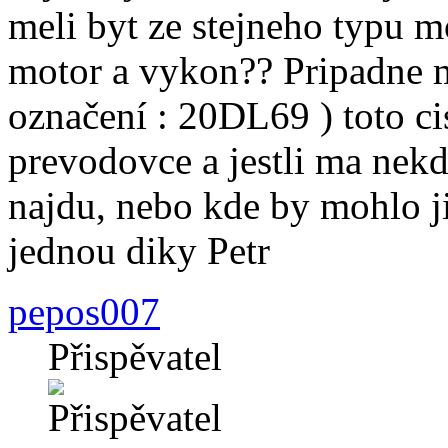
meli byt ze stejneho typu m
motor a vykon?? Pripadne m
označení : 20DL69 ) toto cis
prevodovce a jestli ma nek
najdu, nebo kde by mohlo ji
jednou diky Petr
pepos007
Přispěvatel