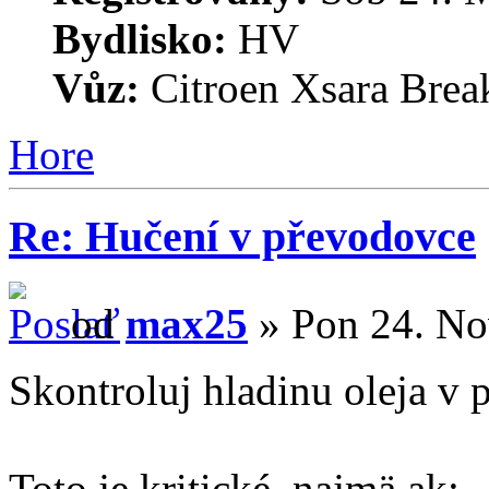
Bydlisko:
HV
Vůz:
Citroen Xsara Brea
Hore
Re: Hučení v převodovce
od
max25
» Pon 24. No
Skontroluj hladinu oleja v
Toto je kritické, najmä ak: