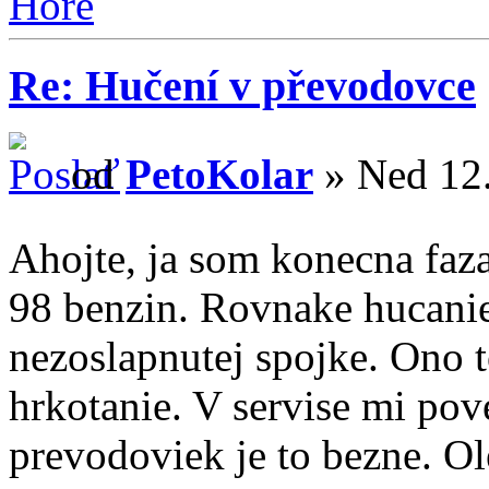
Hore
Re: Hučení v převodovce
od
PetoKolar
» Ned 12.
Ahojte, ja som konecna faz
98 benzin. Rovnake hucanie
nezoslapnutej spojke. Ono t
hrkotanie. V servise mi pov
prevodoviek je to bezne. Ol