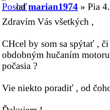
od
marian1974
» Pia 4.
Zdravím Vás všetkých ,
CHcel by som sa spýtať , či
obdobným hučaním motoru 
počasia ?
Vie niekto poradiť , od čoh
Ďakujem !