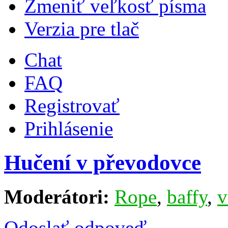
Zmeniť veľkosť písma
Verzia pre tlač
Chat
FAQ
Registrovať
Prihlásenie
Hučení v převodovce
Moderátori:
Rope
,
baffy
,
v
Odoslať odpoveď