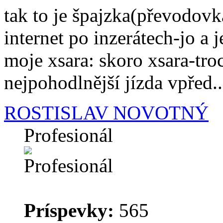
tak to je špajzka(převodovk
internet po inzerátech-jo a j
moje xsara: skoro xsara-tro
nejpohodlnější jízda vpřed...
ROSTISLAV NOVOTNÝ
Profesionál
Príspevky:
565